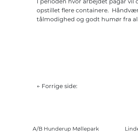
I perioden hvor arbejdet pågår vil 
opstillet flere containere. Håndvær
tålmodighed og godt humør fra alle
← Forrige side:
A/B Hunderup Møllepark
Linde