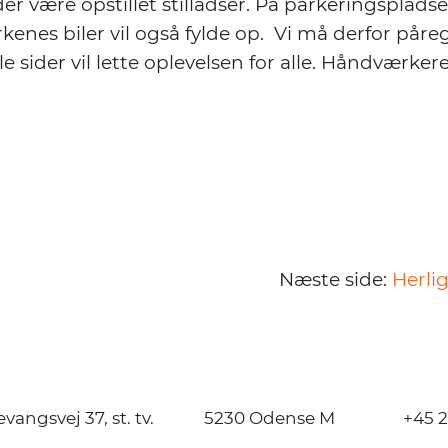
der være opstillet stilladser. På parkeringsplad
kenes biler vil også fylde op. Vi må derfor påreg
 sider vil lette oplevelsen for alle. Håndværker
Næste side:
Herlig
vangsvej 37, st. tv.
5230 Odense M
+45 2