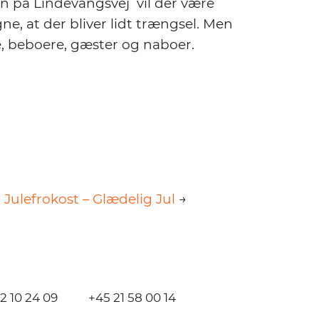
sen på Lindevangsvej vil der være
ne, at der bliver lidt trængsel. Men
e, beboere, gæster og naboer.
 Julefrokost – Glædelig Jul
→
2 10 24 09
+45 21 58 00 14