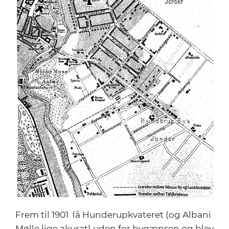
Frem til 1901 lå Hunderupkvateret (og Albani
Mølle lige akurat) uden for bygænsen og blev