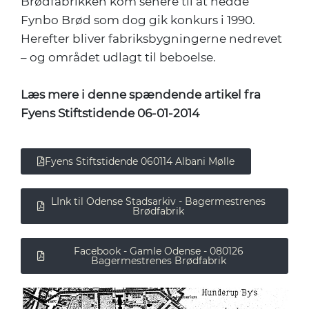
Brødfabrikken kom senere til at hedde
Fynbo Brød som dog gik konkurs i 1990.
Herefter bliver fabriksbygningerne nedrevet
– og området udlagt til beboelse.
Læs mere i denne spændende artikel fra
Fyens Stiftstidende 06-01-2014
Fyens Stiftstidende 060114 Albani Mølle
LInk til Odense Stadsarkiv - Bagermestrenes
Brødfabrik
Facebook - Gamle Odense - 080126
Bagermestrenes Brødfabrik